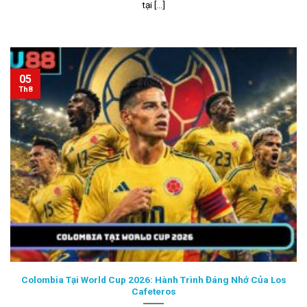
tại [...]
05
Th8
Colombia Tại World Cup 2026: Hành Trình Đáng Nhớ Của Los
Cafeteros