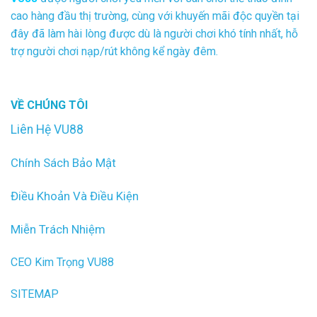
cao hàng đầu thị trường, cùng với khuyến mãi độc quyền tại
đây đã làm hài lòng được dù là người chơi khó tính nhất, hỗ
trợ người chơi nạp/rút không kể ngày đêm.
VỀ CHÚNG TÔI
Liên Hệ VU88
Chính Sách Bảo Mật
Điều Khoản Và Điều Kiện
Miễn Trách Nhiệm
CEO Kim Trọng VU88
SITEMAP