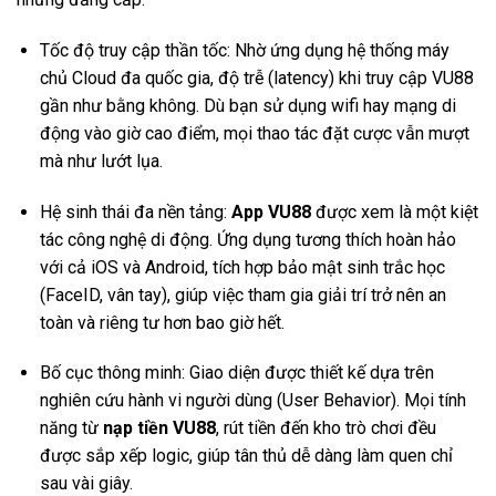
Tốc độ truy cập thần tốc:
Nhờ ứng dụng hệ thống máy
chủ Cloud đa quốc gia, độ trễ (latency) khi truy cập VU88
gần như bằng không. Dù bạn sử dụng wifi hay mạng di
động vào giờ cao điểm, mọi thao tác đặt cược vẫn mượt
mà như lướt lụa.
Hệ sinh thái đa nền tảng:
App VU88
được xem là một kiệt
tác công nghệ di động. Ứng dụng tương thích hoàn hảo
với cả iOS và Android, tích hợp bảo mật sinh trắc học
(FaceID, vân tay), giúp việc tham gia giải trí trở nên an
toàn và riêng tư hơn bao giờ hết.
Bố cục thông minh:
Giao diện được thiết kế dựa trên
nghiên cứu hành vi người dùng (User Behavior). Mọi tính
năng từ
nạp tiền VU88
, rút tiền đến kho trò chơi đều
được sắp xếp logic, giúp tân thủ dễ dàng làm quen chỉ
sau vài giây.