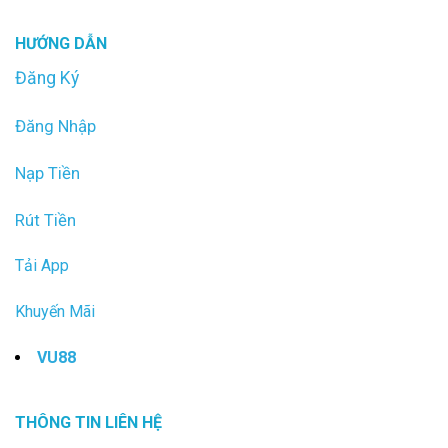
HƯỚNG DẪN
Đăng Ký
Đăng Nhập
Nạp Tiền
Rút Tiền
Tải App
Khuyến Mãi
VU88
THÔNG TIN LIÊN HỆ