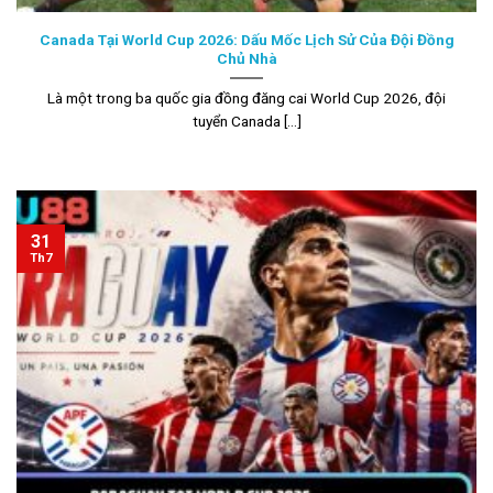
Canada Tại World Cup 2026: Dấu Mốc Lịch Sử Của Đội Đồng
Chủ Nhà
Là một trong ba quốc gia đồng đăng cai World Cup 2026, đội
tuyển Canada [...]
31
Th7