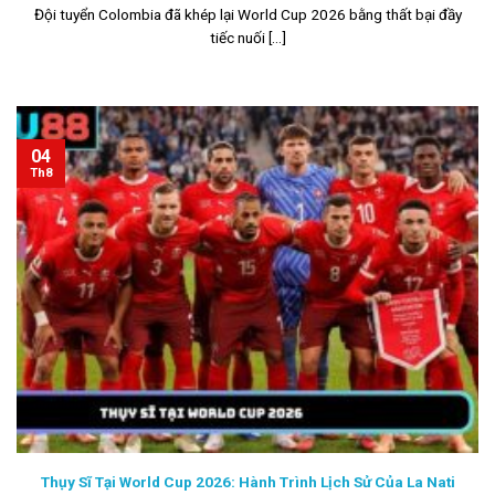
Đội tuyển Colombia đã khép lại World Cup 2026 bằng thất bại đầy
tiếc nuối [...]
04
Th8
Thụy Sĩ Tại World Cup 2026: Hành Trình Lịch Sử Của La Nati