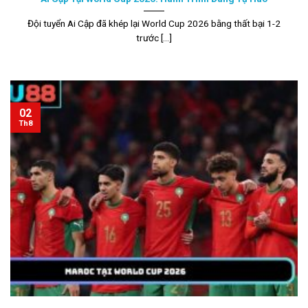
Đội tuyển Ai Cập đã khép lại World Cup 2026 bằng thất bại 1-2
trước [...]
02
Th8