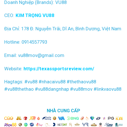
Doanh Nghiệp (Brands): VU88
CEO:
KIM TRỌNG VU88
Địa Chỉ: 178 Đ. Nguyễn Trãi, Dĩ An, Bình Dương, Việt Nam
Hotline: 0914557793
Email:
vu88mov@gmail.com
Website:
https://texassportsreview.com/
Hagtags: #vu88 #nhacaivu88 #thethaovu88
#vu88thethao #vu88dangnhap #vu88mov #linkvaovu88
NHÀ CUNG CẤP