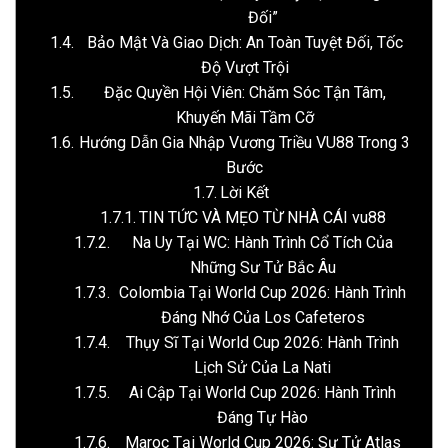
Đối”
Bảo Mật Và Giao Dịch: An Toàn Tuyệt Đối, Tốc
Độ Vượt Trội
Đặc Quyền Hội Viên: Chăm Sóc Tận Tâm,
Khuyến Mãi Tầm Cỡ
Hướng Dẫn Gia Nhập Vương Triều VU88 Trong 3
Bước
Lời Kết
TIN TỨC VÀ MẸO TỪ NHÀ CÁI vu88
Na Uy Tại WC: Hành Trình Cổ Tích Của
Những Sư Tử Bắc Âu
Colombia Tại World Cup 2026: Hành Trình
Đáng Nhớ Của Los Cafeteros
Thụy Sĩ Tại World Cup 2026: Hành Trình
Lịch Sử Của La Nati
Ai Cập Tại World Cup 2026: Hành Trình
Đáng Tự Hào
Maroc Tại World Cup 2026: Sư Tử Atlas